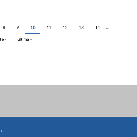
8
9
10
11
12
13
14
…
te ›
última »
a