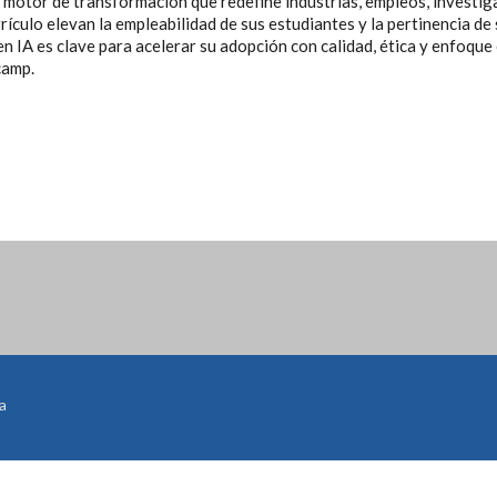
 un motor de transformación que redefine industrias, empleos, invest
rrículo elevan la empleabilidad de sus estudiantes y la pertinencia 
en IA es clave para acelerar su adopción con calidad, ética y enfoque 
camp.
a