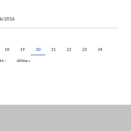
eb/2016
18
19
20
21
22
23
24
te ›
última »