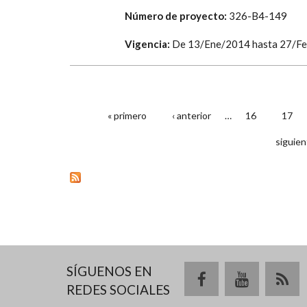
Número de proyecto:
326-B4-149
Vigencia:
De
13/Ene/2014
hasta
27/F
« primero
‹ anterior
…
16
17
PÁGINAS
siguien
SÍGUENOS EN
REDES SOCIALES