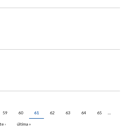
59
60
61
62
63
64
65
…
te ›
última »