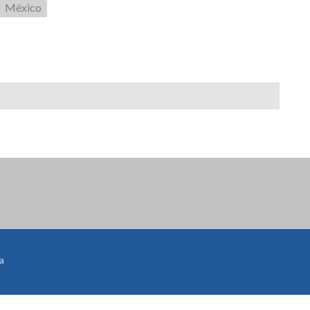
México
a