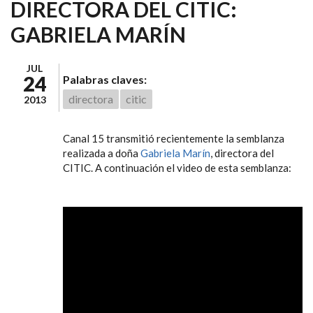
DIRECTORA DEL CITIC:
GABRIELA MARÍN
JUL
24
Palabras claves:
directora
citic
2013
Canal 15 transmitió recientemente la semblanza
realizada a doña
Gabriela Marín
, directora del
CITIC. A continuación el video de esta semblanza:
DRA. GABRIELA MARÍN
POR ANA XÓCHITL
ALARCÓN 2013