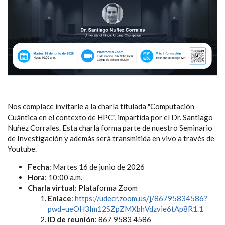
Nos complace invitarle a la charla titulada "Computación
Cuántica en el contexto de HPC", impartida por el Dr. Santiago
Nuñez Corrales. Esta charla forma parte de nuestro Seminario
de Investigación y además será transmitida en vivo a través de
Youtube.
Fecha
: Martes 16 de junio de 2026
Hora
: 10:00 a.m.
Charla virtual
: Plataforma Zoom
Enlace
:
https://udecr.zoom.us/j/86795834586?
pwd=ueOH3Im12SZpZMXbhVdzvie6tAp8R1.1
ID de reunión
: 867 9583 4586