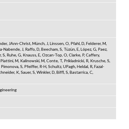
nder, JAnn-Christ, Münch, J, Linssen, O, Pfahl, D, Felderer, M,
-Nabende, J, Raffo, D, Beecham, S, Tüzün, E, López, G, Paez,
r, S, Ruhe, G, Knauss, E, Ozcan-Top, O, Clarke, P, Caffery,
iattini, M, Kalinowski, M, Conte, T, Prikladnicki, R, Krusche, S,
 Pimonova, S, Pfeiffer, R-H, Schultz, UPagh, Heldal, R, Fazal-
neider, K, Sauer, S, Winkler, D, Biffl, S, Bastarrica, C,
gineering