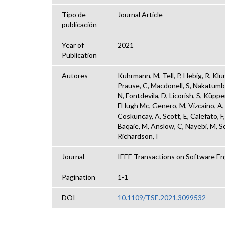
Tipo de
Journal Article
publicación
Year of
2021
Publication
Autores
Kuhrmann, M, Tell, P, Hebig, R, Klu
Prause, C, Macdonell, S, Nakatumba
N, Fontdevila, D, Licorish, S, Küppe
FHugh Mc, Genero, M, Vizcaino, A, P
Coskuncay, A, Scott, E, Calefato, F,
Baqaie, M, Anslow, C, Nayebi, M, Sch
Richardson, I
Journal
IEEE Transactions on Software En
Pagination
1-1
DOI
10.1109/TSE.2021.3099532