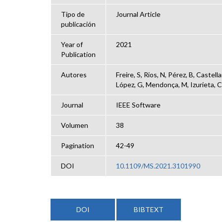
Tipo de
Journal Article
publicación
Year of
2021
Publication
Autores
Freire, S, Rios, N, Pérez, B, Castel
López, G, Mendonça, M, Izurieta, C,
Journal
IEEE Software
Volumen
38
Pagination
42-49
DOI
10.1109/MS.2021.3101990
DOI
BIBTEXT