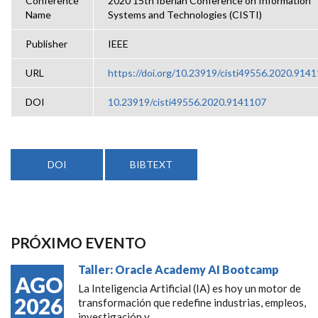
Conference
2020 15th Iberian Conference on Information
Name
Systems and Technologies (CISTI)
Publisher
IEEE
URL
https://doi.org/10.23919/cisti49556.2020.914
DOI
10.23919/cisti49556.2020.9141107
DOI
BIBTEXT
PRÓXIMO EVENTO
Taller: Oracle Academy AI Bootcamp
AGO
La Inteligencia Artificial (IA) es hoy un motor de
2026
transformación que redefine industrias, empleos,
investigación y...